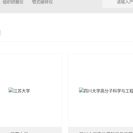
组织研磨仪
颚式破碎仪
例